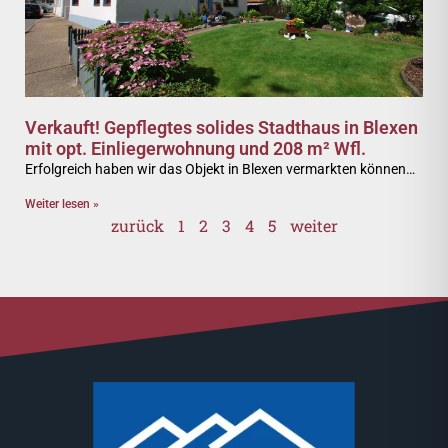
Verkauft! Gepflegtes solides Stadthaus in Blexen
mit opt. Einliegerwohnung und 208 m² Wfl.
Erfolgreich haben wir das Objekt in Blexen vermarkten können…
Weiter lesen »
zurück
1
2
3
4
5
weiter