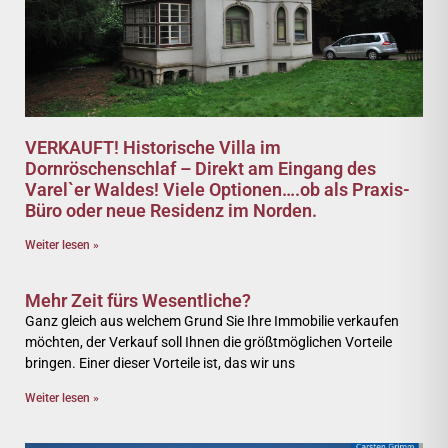
VERKAUFT! Historische Villa im
Dornröschenschlaf – Direkt am Eingang des
Varel`er Waldes! Viele Optionen….ob als Praxis-
Büro oder neue Residenz im Norden.
Weiter lesen »
Mehr Zeit fürs Wesentliche?
Ganz gleich aus welchem Grund Sie Ihre Immobilie verkaufen
möchten, der Verkauf soll Ihnen die größtmöglichen Vorteile
bringen. Einer dieser Vorteile ist, das wir uns
Weiter lesen »