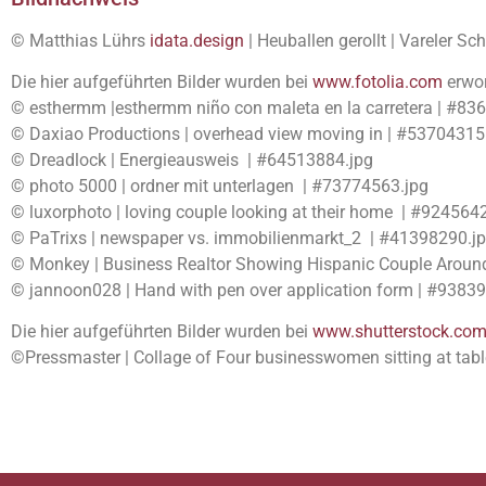
© Matthias Lührs
idata.design
| Heuballen gerollt | Vareler Sc
Die hier aufgeführten Bilder wurden bei
www.fotolia.com
erwo
© esthermm |esthermm niño con maleta en la carretera | #83
© Daxiao Productions | overhead view moving in | #53704315
© Dreadlock | Energieausweis | #64513884.jpg
© photo 5000 | ordner mit unterlagen | #73774563.jpg
© luxorphoto | loving couple looking at their home | #924564
© PaTrixs | newspaper vs. immobilienmarkt_2 | #41398290.j
© Monkey | Business Realtor Showing Hispanic Couple Arou
© jannoon028 | Hand with pen over application form | #9383
Die hier aufgeführten Bilder wurden bei
www.shutterstock.co
©Pressmaster | Collage of Four businesswomen sitting at t