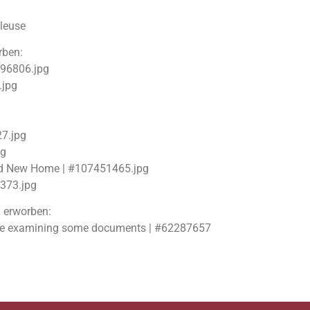
hleuse
rben:
696806.jpg
.jpg
27.jpg
pg
nd New Home | #107451465.jpg
9373.jpg
m
erworben:
able examining some documents | #62287657