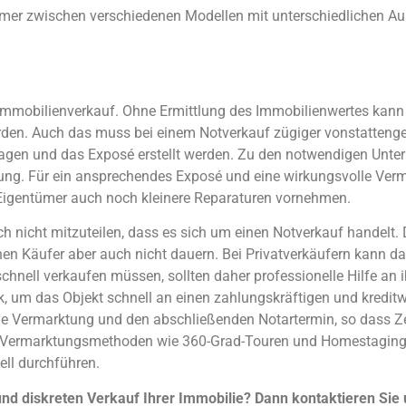
tümer zwischen verschiedenen Modellen mit unterschiedlichen A
Immobilienverkauf. Ohne Ermittlung des Immobilienwertes kann 
den. Auch das muss bei einem Notverkauf zügiger vonstattengehe
n und das Exposé erstellt werden. Zu den notwendigen Unterl
g. Für ein ansprechendes Exposé und eine wirkungsvolle Verma
Eigentümer auch noch kleinere Reparaturen vornehmen.
h nicht mitzuteilen, dass es sich um einen Notverkauf handelt. 
inen Käufer aber auch nicht dauern. Bei Privatverkäufern kann d
chnell verkaufen müssen, sollten daher professionelle Hilfe an i
um das Objekt schnell an einen zahlungskräftigen und kredit
 die Vermarktung und den abschließenden Notartermin, so dass Z
. Vermarktungsmethoden wie 360-Grad-Touren und Homestaging, d
ell durchführen.
nd diskreten Verkauf Ihrer Immobilie? Dann kontaktieren Sie u