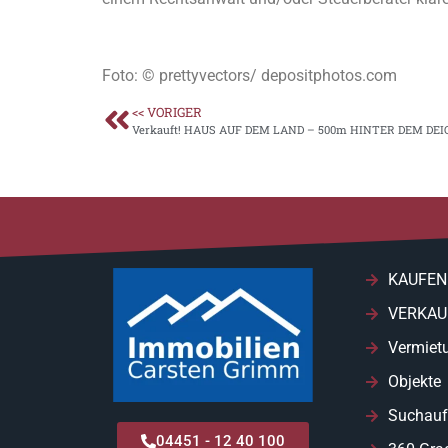
Foto: © prettyvectors/ depositphotos.com
<< VORIGER
Verkauft! HAUS AUF DEM LAND – 500m HINTER DEM DEI
KAUFEN
VERKAU
Vermiet
Objekte
Suchauf
04451 - 12 40 100