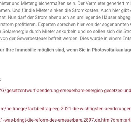
mieter und Mieter gleichermaßen sein. Der Vermieter generiert 
n. Und für die Mieter sinken die Stromkosten. Auch hier gibt 
 hat. Nun darf der Strom aber auch an umliegende Häuser abgeg
rstrom profitieren. Experten sprechen hier von der sogenannten
Solarenergie durch Mieter ankurbeln und so sollen sich die St
m von der Gewerbesteuer befreit werden. Dies wurde in einem En
r Ihre Immobilie möglich sind, wenn Sie in Photovoltaikanlage
:
esetzentwurf-aenderung-erneuerbare-energien-gesetzes-und-wei
re/beitraege/fachbeitrag-eeg-2021-die-wichtigsten-aenderunge
1-was-bringt-die-reform-des-erneuerbare.2897.de.html?dram:ar