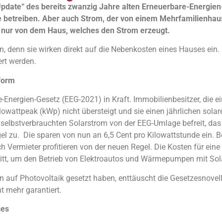
date“ des bereits zwanzig Jahre alten Erneuerbare-Energien-
e betreiben. Aber auch Strom, der von einem Mehrfamilienhaus
 nur von dem Haus, welches den Strom erzeugt.
denn sie wirken direkt auf die Nebenkosten eines Hauses ein. De
rt werden.
form
e-Energien-Gesetz (EEG-2021) in Kraft. Immobilienbesitzer, die e
lowattpeak (kWp) nicht übersteigt und sie einen jährlichen sol
elbstverbrauchten Solarstrom von der EEG-Umlage befreit, das h
egel zu. Die sparen von nun an 6,5 Cent pro Kilowattstunde ein.
Vermieter profitieren von der neuen Regel. Die Kosten für eine 
ritt, um den Betrieb von Elektroautos und Wärmepumpen mit Sola
n auf Photovoltaik gesetzt haben, enttäuscht die Gesetzesnovell
t mehr garantiert.
ses