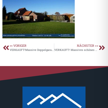
<< VORIGER
NÄCHSTER >>
VERKAUFT!Massive Doppelgarage mit Stahlschwingtoren in zentralter Lage von Varel
VERKAUFT! Massives schönes Einfamilienhaus mit Doppelgarage und seperater Haushälfte